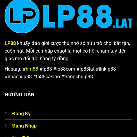
Tìm hiểu đôi nét về LP88
Với giấy phép đến từ các tổ chức quản lý lĩnh vực cờ
bạc uy tín như IOM, MGA hay
PAGCOR
. Nhà cái luôn
LP88
khuấy đảo giới cược thủ nhờ sở hữu trò chơi bất tận,
cam kết về tính an toàn, hợp pháp trong mọi hoạt động
cuốn hút. Mỗi cú nhấp chuột là một cơ hội chạm tay đến
cho người tham gia giải trí. Chỉ cần đăng ký tài khoản,
giấc mơ đổi đời hàng tỷ đồng.
anh em có thể ngồi tại nhà và tận hưởng dịch vụ cá
Hastag: #
hm88
#lp88 #lp88com #lp88lat #linklp88
cược 5 sao đạt chuẩn quốc tế.
#nhacailp88 #lp88casino #trangchulp88
Hướng dẫn đăng ký LP88 đơn giản
HƯỚNG DẪN
Thao tác đăng ký được thiết kế vô cùng đơn giản,
không đòi hỏi quá nhiều thông tin hay điều kiện phức
Đăng Ký
tạp. Cụ thể:
Đăng Nhập