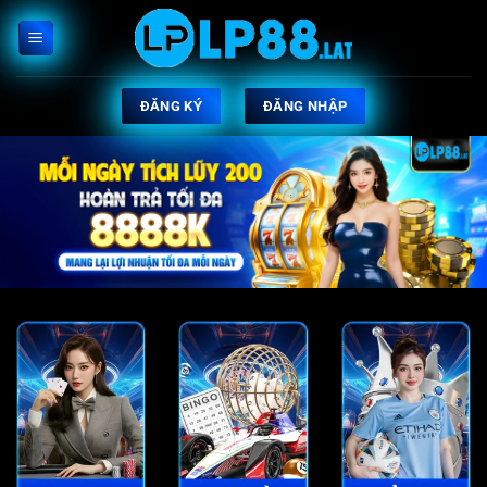
Chuyển
đến
nội
dung
ĐĂNG KÝ
ĐĂNG NHẬP