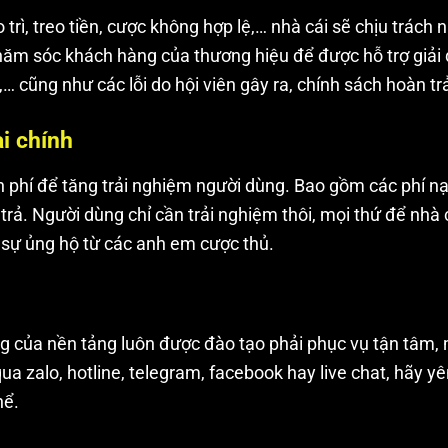
o trì, treo tiền, cược không hợp lệ,… nhà cái sẽ chịu trác
chăm sóc khách hàng của thương hiệu để được hỗ trợ giải 
,… cũng như các lỗi do hội viên gây ra, chính sách hoàn t
i chính
phí để tăng trải nghiệm người dùng. Bao gồm các phí nạp,
trả. Người dùng chỉ cần trải nghiệm thôi, mọi thứ để nhà c
sự ủng hộ từ các anh em cược thủ.
g của nền tảng luôn được đào tạo phải phục vụ tận tâm, 
ua zalo, hotline, telegram, facebook hay live chat, hãy yê
hể.