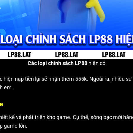
Các loại chính sách LP88
hiện có
ực hiện nạp tiền lại sẽ nhận thêm 555k. Ngoài ra, nhiều s
nh em.
e
ết kế và phát triển kho game. Cụ thể, sòng bạc mời hàng
ấp game lớn.