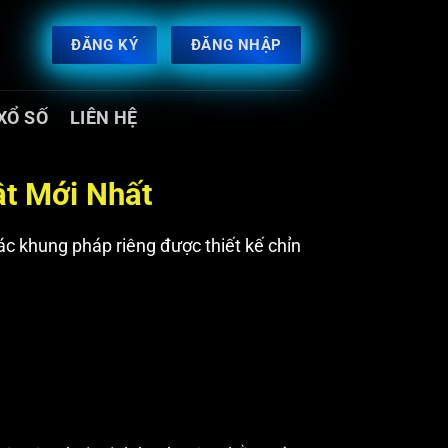
ĐĂNG KÝ
ĐĂNG NHẬP
XỔ SỐ
LIÊN HỆ
t Mới Nhất
ác khung pháp riêng được thiết kế chỉn