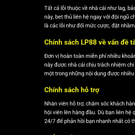
Tất cả lỗi thuộc về nhà cái như lag, bả
này, bet thủ liên hệ ngay với đội ngũ 
là các lỗi như đổi mức cược, đặt nhầm
Chính sách LP88 về vấn đề tà
Đơn vị hoàn toàn miễn phí nhiều khoản 
này được nhà cái chịu trách nhiệm chi 
một trong những nội dung được nhiều 
Chính sách hỗ trợ
Nhân viên hỗ trợ, chăm sóc khách hàn
hội viên lên hàng đầu. Dù bạn liên hệ q
24/7 để phản hồi bạn nhanh nhất có t