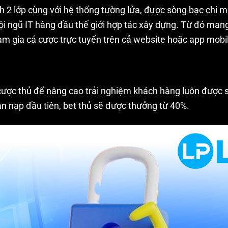
h 2 lớp cùng với hệ thống tường lửa, được sòng bạc chi 
đội ngũ IT hàng đầu thế giới hợp tác xây dựng. Từ đó ma
ham gia cá cược trực tuyến trên cả website hoặc app mobi
ược thủ để nâng cao trải nghiệm khách hàng luôn được sò
lần nạp đầu tiên, bet thủ sẽ được thưởng từ 40%.