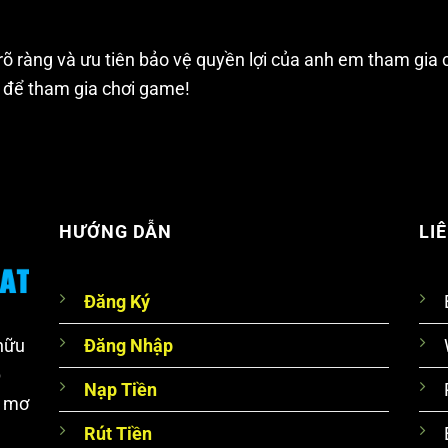
 rõ ràng và ưu tiên bảo vệ quyền lợi của anh em tham gia 
 để tham gia chơi game!
HƯỚNG DẪN
LI
Đăng Ký
hữu
Đăng Nhập
p
Nạp Tiền
c mơ
Rút Tiền