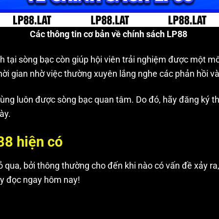
Các thông tin cơ bản về chính sách LP88
h tại sòng bạc còn
giúp hội viên trải nghiệm được một mô
thời gian nhờ việc thường xuyên lắng nghe các phản hồi 
dùng luôn được sòng bạc quan tâm. Do đó, hãy đăng ký t
ày.
P88
hiện có
bỏ qua, bởi thông thường cho đến khi nào có vấn đề xảy ra,
ãy đọc ngay hôm nay!