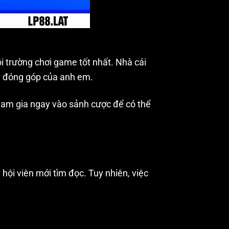
i trường chơi game tốt nhất. Nhà cái
và đóng góp của anh em.
ham gia ngay vào sảnh cược để có thể
 hội viên mới tìm đọc. Tuy nhiên, việc