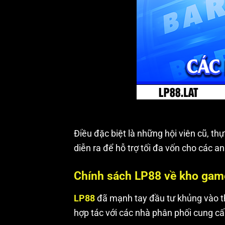
Điều đặc biệt là những hội viên cũ, th
diễn ra để hỗ trợ tối đa vốn cho các a
Chính sách LP88 về kho gam
LP88
đã mạnh tay đầu tư khủng vào thi
hợp tác với các nhà phân phối cung c