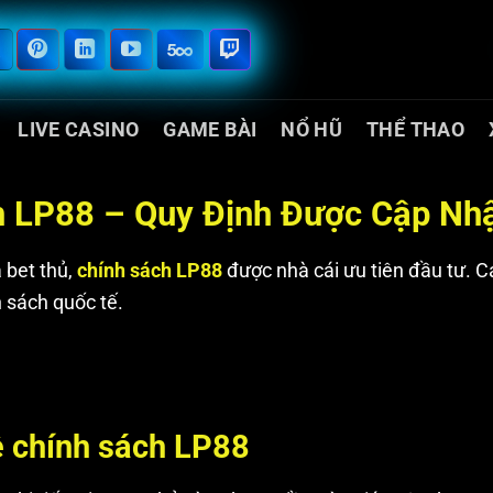
LIVE CASINO
GAME BÀI
NỔ HŨ
THỂ THAO
h LP88
– Quy Định Được Cập Nhậ
 bet thủ,
chính sách LP88
được nhà cái ưu tiên đầu tư. C
h sách quốc tế.
về chính sách LP88