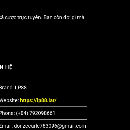
cá cược trực tuyến. Bạn còn đợi gì mà
ÊN HỆ
Brand: LP88
Website:
https://lp88.lat/
Phone: (+84) 792098661
Email:
donzeearle783096@gmail.com